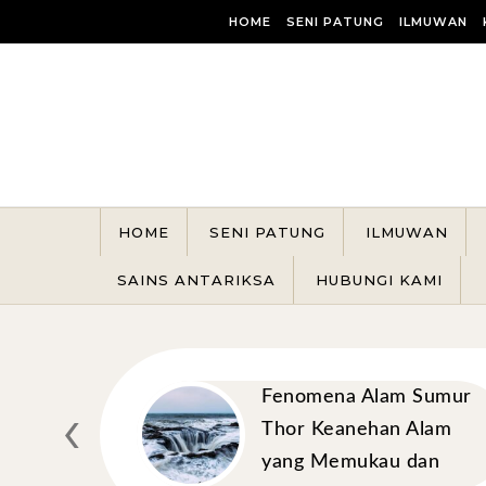
Skip to content
HOME
SENI PATUNG
ILMUWAN
HOME
SENI PATUNG
ILMUWAN
SAINS ANTARIKSA
HUBUNGI KAMI
lanes):
Fenomena Alam Sumur
‹
an Mirip
Thor Keanehan Alam
rna
yang Memukau dan