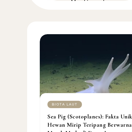
 Dasar
Membingungkan
BIOTA LAUT
Sea Pig (Scotoplanes): Fakta Uni
Hewan Mirip Teripang Berwarna