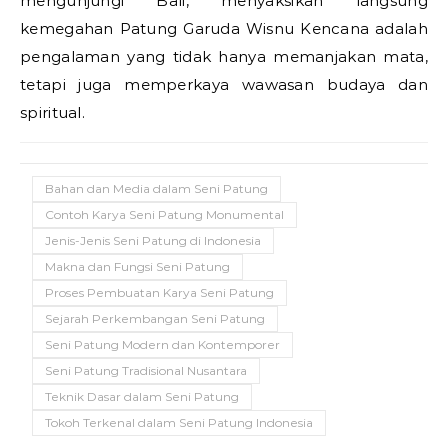
mengunjungi Bali, menyaksikan langsung
kemegahan Patung Garuda Wisnu Kencana adalah
pengalaman yang tidak hanya memanjakan mata,
tetapi juga memperkaya wawasan budaya dan
spiritual.
Bahan dan Media dalam Seni Patung
Contoh Karya Seni Patung Monumental
Jenis-Jenis Seni Patung di Indonesia
Makna dan Fungsi Seni Patung
Proses Pembuatan Karya Seni Patung
Sejarah Perkembangan Seni Patung
Seni Patung Modern dan Kontemporer
Seni Patung Tradisional Nusantara
Teknik Dasar dalam Seni Patung
Tokoh Terkenal dalam Seni Patung Indonesia