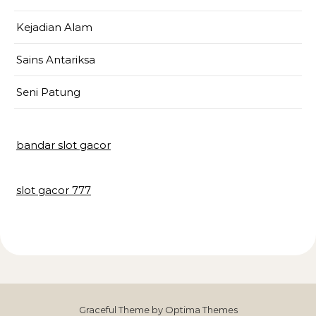
Kejadian Alam
Sains Antariksa
Seni Patung
bandar slot gacor
slot gacor 777
Graceful Theme by
Optima Themes