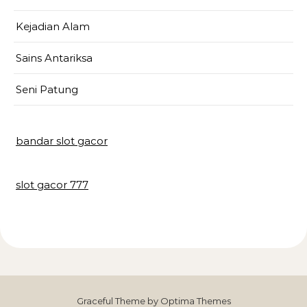
Kejadian Alam
Sains Antariksa
Seni Patung
bandar slot gacor
slot gacor 777
Graceful Theme by
Optima Themes