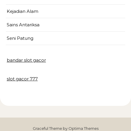
Kejadian Alam
Sains Antariksa
Seni Patung
bandar slot gacor
slot gacor 777
Graceful Theme by
Optima Themes