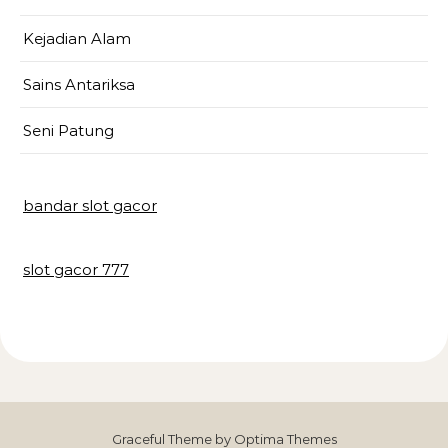
Kejadian Alam
Sains Antariksa
Seni Patung
bandar slot gacor
slot gacor 777
Graceful Theme by
Optima Themes